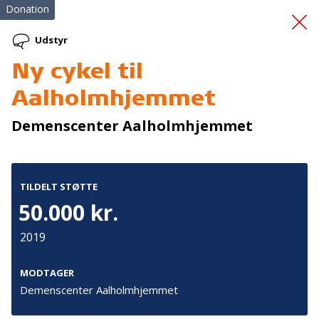
Donation
Udstyr
Ny cykel til
Indkøb af
Aalholmhjemmet
sikkerhedsudstyr
Demenscenter Aalholmhjemmet
TILDELT STØTTE
50.000 kr.
2019
Tilmeld nyhedsbrev
De seneste nyheder om TrygFondens og TryghedsGruppens
MODTAGER
aktiviteter direkte i din indbakke.
Demenscenter Aalholmhjemmet