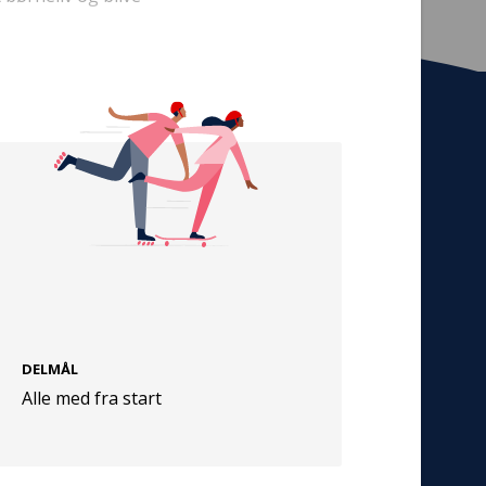
Tilmeld nyhedsbrev
De seneste nyheder om TrygFondens og
TryghedsGruppens aktiviteter direkte i din
indbakke.
Tilmeld
DELMÅL
Cookies
Alle med fra start
Persondata
Vilkår