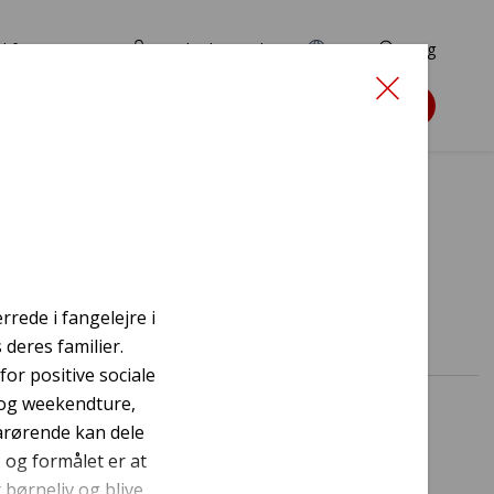
d for ansøgere
TryghedsPortalen
EN
Søg
Søg støtte
esund
rede i fangelejre i
 deres familier.
for positive sociale
 og weekendture,
årørende kan dele
 og formålet er at
 børneliv og blive