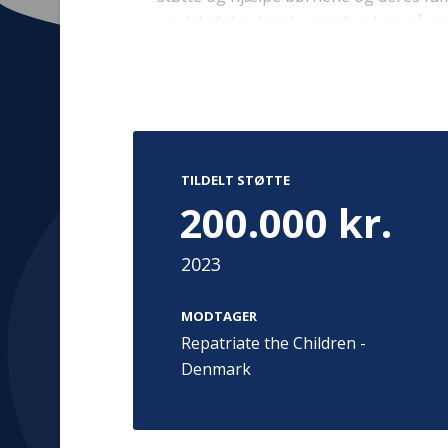
en del af det danske samfund og på sigt 
Kontakt
Adress
Hummeltoft
TrygFonden
TILDELT STØTTE
2830 Virum
T:
45 26 08 00
200.000 kr.
Denmark
info@trygfonden.dk
Vis vej herti
2023
TryghedsGruppen
T:
45 26 08 26
MODTAGER
info@tryghedsgruppen.dk
Repatriate the Children -
Denmark
Fakturering
Kontakt os