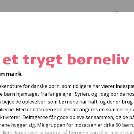
Log in
Om os
v
 et trygt børneliv
velsesdage på Ør
Denmark
kendture for danske børn, som tidligere har været indespær
e børn hjemtaget fra fangelejre i Syrien, og i dag bor de hos
arbejde de oplevelser, som børnene har haft, og der er brug 
milierne. Med donationen kan der arrangeres en sommerlejr
ktiviteter. Deltagerne får gode oplevelser sammen, og de p
ene hygger sig. Målgruppen for indsatsen er cirka 60 børn,
ier i deres resocialisering, så børnene kan få et mere trygt