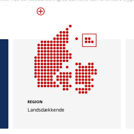
få et godt liv.
e
Følg os
evej 49
TryghedsGruppen
Facebook
LinkedIn
l
TrygFonden
REGION
Landsdækkende
Facebook
LinkedIn