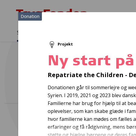
Donation
Sådan støtter vi
Medlemmer
Viden
Projekt
Sådan støtter vi
Forside
...
Projekter og donationer
Ny start på et trygt børneli
Ny start på
Ople
Repatriate the Children - 
Donationen går til sommerlejre og wee
Syrien. I 2019, 2021 og 2023 blev dansk
Familierne har brug for hjælp til at be
oplevelser, som kan skabe glæde i fa
hvor familierne kan mødes om fælles a
erfaringer og få rådgivning, mens børn
støtte og hjælpe børnene og deres famil