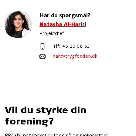
Har du spørgsmål?
Natasha Al-Hariri
Projektchef
Tlf:
45 26 08 53
nah@trygfonden.dk
Vil du styrke din
forening?
PRAXIS-netværket er for små og mellemstore