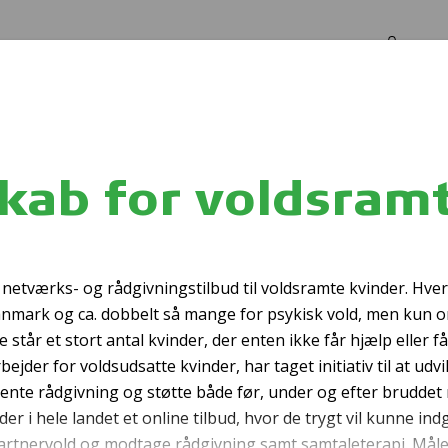
Log in
Om os
amte
skab for voldsram
Tryggere familieli
lt netværks- og rådgivningstilbud til voldsramte kvinder. Hve
Danmark og ca. dobbelt så mange for psykisk vold, men kun 
står et stort antal kvinder, der enten ikke får hjælp eller få
der for voldsudsatte kvinder, har taget initiativ til at udvik
ente rådgivning og støtte både før, under og efter bruddet
r i hele landet et online tilbud, hvor de trygt vil kunne ind
partnervold og modtage rådgivning samt samtaleterapi. Måle