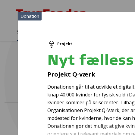
Donation
Sådan støtter vi
Medlemmer
Viden
Projekt
Sådan støtter vi
Forside
...
Projekter og donationer
Nyt fællesskab for voldsr
Nyt fælles
Projekt Q-værk
Donationen går til at udvikle et digita
knap 40.000 kvinder for fysisk vold i 
kvinder kommer på krisecenter. Tilbage 
Organisationen Projekt Q-Værk, der arbej
mødested for kvinderne, hvor de kan h
Donationen gør det muligt at give kvinde
orientere sig i relevant materiale om 