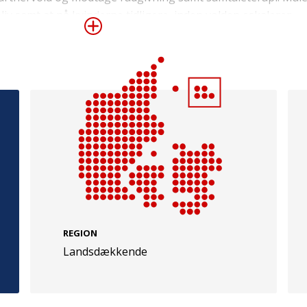
 liv samt at nå kvinderne tidligere, inden volden eskalerer.
e
Følg os
evej 49
TryghedsGruppen
Facebook
LinkedIn
l
TrygFonden
REGION
Landsdækkende
Facebook
LinkedIn