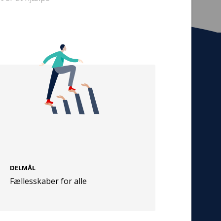
Tilmeld nyhedsbrev
De seneste nyheder om TrygFondens og
TryghedsGruppens aktiviteter direkte i din
indbakke.
Tilmeld
DELMÅL
Cookies
Fællesskaber for alle
Persondata
Vilkår