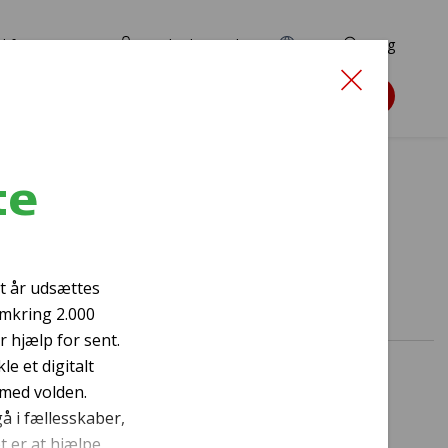
d for ansøgere
TryghedsPortalen
EN
Søg
Søg støtte
te
v
rt år udsættes
omkring 2.000
r hjælp for sent.
le et digitalt
 med volden.
gå i fællesskaber,
t er at hjælpe