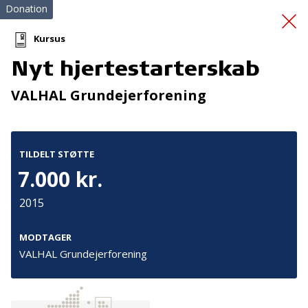
Donation
Kursus
Nyt hjertestarterskab
Effektiv stressreduktion
VALHAL Grundejerforening
TILDELT STØTTE
7.000 kr.
2015
Tilmeld nyhedsbrev
De seneste nyheder om TrygFondens og TryghedsGruppens
MODTAGER
aktiviteter direkte i din indbakke.
VALHAL Grundejerforening
Tilmeld