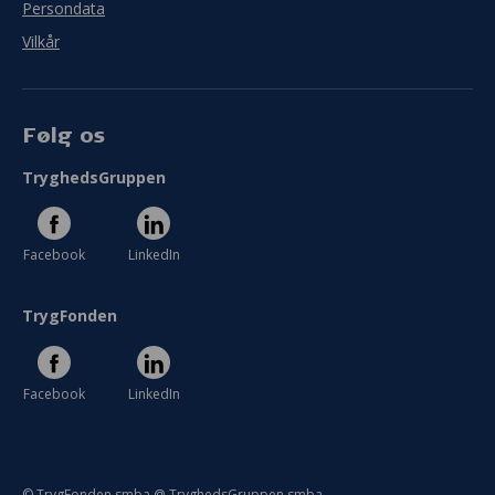
Persondata
Vilkår
Følg os
TryghedsGruppen
Facebook
LinkedIn
TrygFonden
Facebook
LinkedIn
© TrygFonden smba @ TryghedsGruppen smba.