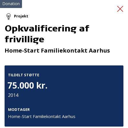
Donation
Projekt
Opkvalificering af
Bedre kontakt til egen
frivillige
krop
Home-Start Familiekontakt Aarhus
TILDELT STØTTE
75.000 kr.
2014
Tilmeld nyhedsbrev
De seneste nyheder om TrygFondens og TryghedsGruppens
MODTAGER
aktiviteter direkte i din indbakke.
Home-Start Familiekontakt Aarhus