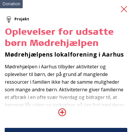
Donation
Projekt
Oplevelser for udsatte
Førstehjælpskursus
og
børn Mødrehjælpen
brandslukningskursus
Mødrehjælpens lokalforening i Aarhus
Mødrehjælpen i Aarhus tilbyder aktiviteter og
oplevelser til børn, der på grund af manglende
ressourcer i familien ikke har de samme muligheder
som mange andre børn. Aktiviteterne giver familierne
et afbræk i en ofte svær hverdag og bidrager til, at
Tilmeld nyhedsbrev
børnene får viden og oplevelser på lige fod med deres
jævnaldrende. Samtidig er aktiviteterne med til at skabe
De seneste nyheder om TrygFondens og TryghedsGruppens
aktiviteter direkte i din indbakke.
netværk og relationer på tværs af familierne, så de
kommer med i et positivt fællesskab. Denne donation