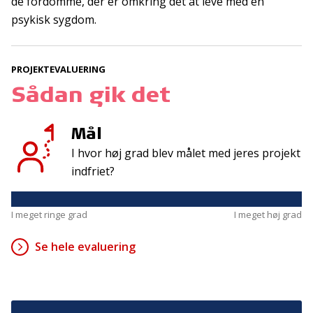
de fordomme, der er omkring det at leve med en
psykisk sygdom.
Kontakt
Adresse
Hummeltoftevej 49
TrygFonden
PROJEKTEVALUERING
2830 Virum
T:
45 26 08 00
Sådan gik det
Denmark
info@trygfonden.dk
Vis vej hertil
Mål
TryghedsGruppen
I hvor høj grad blev målet med jeres projekt
T:
45 26 08 26
indfriet?
info@tryghedsgruppen.dk
I meget ringe grad
I meget høj grad
Fakturering
Se hele evaluering
Kontakt os
Presse
Cookies