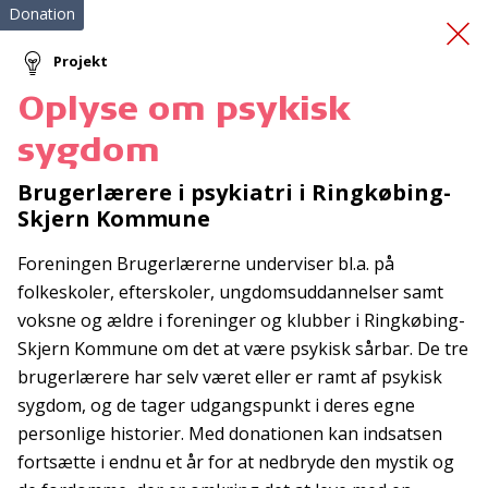
Donation
Projekt
Oplyse om psykisk
Luftballonen
sygdom
Brugerlærere i psykiatri i Ringkøbing-
Skjern Kommune
Foreningen Brugerlærerne underviser bl.a. på
folkeskoler, efterskoler, ungdomsuddannelser samt
voksne og ældre i foreninger og klubber i Ringkøbing-
Tilmeld nyhedsbrev
Skjern Kommune om det at være psykisk sårbar. De tre
De seneste nyheder om TrygFondens og TryghedsGruppens
brugerlærere har selv været eller er ramt af psykisk
aktiviteter direkte i din indbakke.
sygdom, og de tager udgangspunkt i deres egne
personlige historier. Med donationen kan indsatsen
Tilmeld
fortsætte i endnu et år for at nedbryde den mystik og