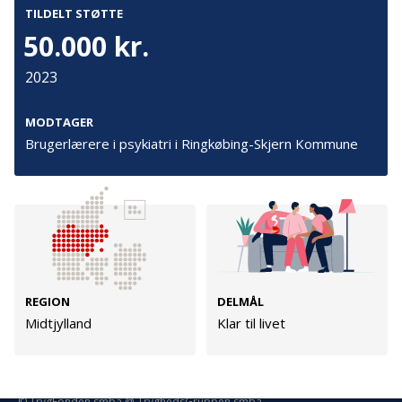
Persondata
TILDELT STØTTE
Vilkår
50.000 kr.
2023
Følg os
MODTAGER
Brugerlærere i psykiatri i Ringkøbing-Skjern Kommune
TryghedsGruppen
Facebook
LinkedIn
TrygFonden
REGION
DELMÅL
Facebook
LinkedIn
Midtjylland
Klar til livet
© TrygFonden smba @ TryghedsGruppen smba.