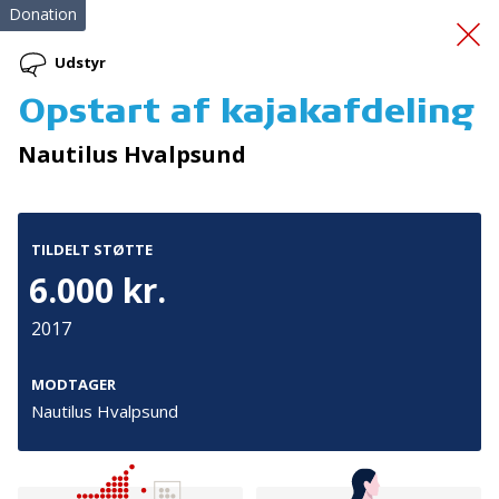
Donation
Udstyr
Opstart af kajakafdeling
Køb af 5 stk.
Nautilus Hvalpsund
redningsveste
TILDELT STØTTE
6.000 kr.
2017
Tilmeld nyhedsbrev
MODTAGER
Nautilus Hvalpsund
De seneste nyheder om TrygFondens og TryghedsGruppens
aktiviteter direkte i din indbakke.