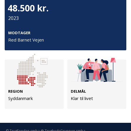
Persondata
48.500 kr.
Vilkår
2023
MODTAGER
Følg os
Red Barnet Vejen
TryghedsGruppen
Facebook
LinkedIn
TrygFonden
REGION
DELMÅL
Syddanmark
Klar til livet
Facebook
LinkedIn
© TrygFonden smba @ TryghedsGruppen smba.