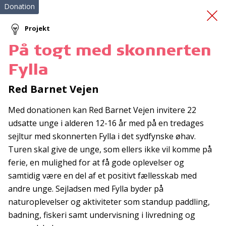
Donation
Projekt
På togt med skonnerten
Førstehjælpskurser
(12)
Fylla
Red Barnet Vejen
Med donationen kan Red Barnet Vejen invitere 22
udsatte unge i alderen 12-16 år med på en tredages
sejltur med skonnerten Fylla i det sydfynske øhav.
Turen skal give de unge, som ellers ikke vil komme på
Tilmeld nyhedsbrev
ferie, en mulighed for at få gode oplevelser og
De seneste nyheder om TrygFondens og TryghedsGruppens
samtidig være en del af et positivt fællesskab med
aktiviteter direkte i din indbakke.
andre unge. Sejladsen med Fylla byder på
naturoplevelser og aktiviteter som standup paddling,
Tilmeld
badning, fiskeri samt undervisning i livredning og