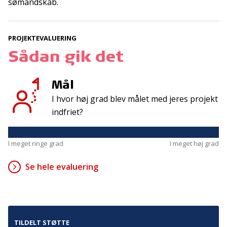
sømandskab.
Kontakt
Adresse
PROJEKTEVALUERING
Hummeltoftevej 49
TrygFonden
Sådan gik det
2830 Virum
T:
45 26 08 00
Denmark
info@trygfonden.dk
Mål
Vis vej hertil
I hvor høj grad blev målet med jeres projekt
TryghedsGruppen
indfriet?
T:
45 26 08 26
info@tryghedsgruppen.dk
I meget ringe grad
I meget høj grad
Se hele evaluering
Fakturering
Kontakt os
Presse
Cookies
TILDELT STØTTE