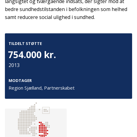
langsigtet og tværgående indsats, der sigter mod at
bedre sundhedstilstanden i befolkningen som helhed
Kontakt
Adresse
samt reducere social ulighed i sundhed.
Hummeltoftevej 49
TrygFonden
2830 Virum
T:
45 26 08 00
Denmark
TILDELT STØTTE
info@trygfonden.dk
Vis vej hertil
754.000 kr.
TryghedsGruppen
2013
T:
45 26 08 26
info@tryghedsgruppen.dk
MODTAGER
Region Sjælland, Partnerskabet
Fakturering
Kontakt os
Presse
Cookies