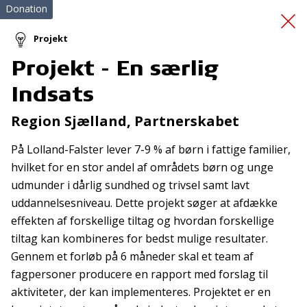
Donation
Projekt
Projekt - En særlig
Indkøb af cykelhjelme
Indsats
Region Sjælland, Partnerskabet
På Lolland-Falster lever 7-9 % af børn i fattige familier,
hvilket for en stor andel af områdets børn og unge
udmunder i dårlig sundhed og trivsel samt lavt
uddannelsesniveau. Dette projekt søger at afdække
Tilmeld nyhedsbrev
effekten af forskellige tiltag og hvordan forskellige
De seneste nyheder om TrygFondens og TryghedsGruppens
tiltag kan kombineres for bedst mulige resultater.
aktiviteter direkte i din indbakke.
Gennem et forløb på 6 måneder skal et team af
fagpersoner producere en rapport med forslag til
Tilmeld
aktiviteter, der kan implementeres. Projektet er en