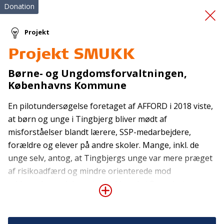
Donation
Projekt
Projekt SMUKK
Vores Sunde Hverdag
Børne- og Ungdomsforvaltningen,
Københavns Kommune
En pilotundersøgelse foretaget af AFFORD i 2018 viste,
at børn og unge i Tingbjerg bliver mødt af
misforståelser blandt lærere, SSP-medarbejdere,
forældre og elever på andre skoler. Mange, inkl. de
Tilmeld nyhedsbrev
unge selv, antog, at Tingbjergs unge var mere præget
af risikoadfærd og mindre orienterede mod
De seneste nyheder om TrygFondens og TryghedsGruppens
uddannelse end deres jævnaldrende i Brønshøj, men
aktiviteter direkte i din indbakke.
undersøgelsen viste, at de unge i Tingbjerg reelt ikke
Tilmeld
adskiller sig fra unge i Brønshøj. Denne donation skal
bruges til en ny og udvidet undersøgelse af de faktiske