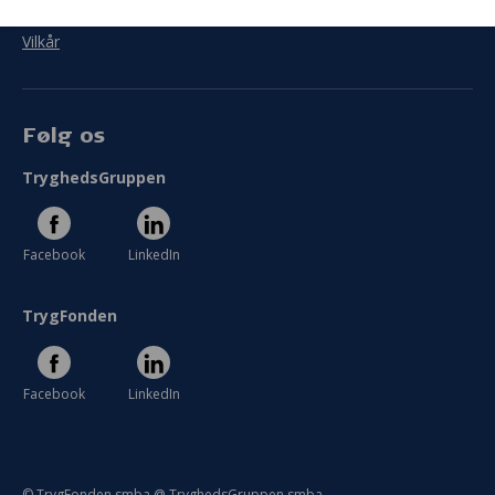
Persondata
Mål
Vilkår
I hvor høj grad blev målet med jeres projekt
indfriet?
Følg os
I meget ringe grad
I meget høj grad
TryghedsGruppen
Se hele evaluering
Facebook
LinkedIn
TrygFonden
Facebook
LinkedIn
© TrygFonden smba @ TryghedsGruppen smba.