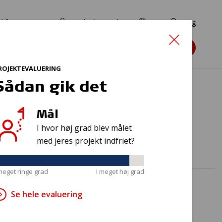
d for ansøgere
TryghedsPortalen
EN
Søg
Søg støtte
ROJEKTEVALUERING
Sådan gik det
Mål
I hvor høj grad blev målet
med jeres projekt indfriet?
 meget ringe grad
I meget høj grad
Se hele evaluering