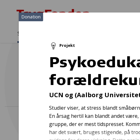
Donation
Sådan støtter vi
Medlemmer
Viden
Projekt
Sådan støtter vi
Forside
...
Projekter og donationer
Psykoedukativ forældrek
Psykoeduka
forældreku
UCN og (Aalborg Universite
Studier viser, at stress blandt småbørn
En årsag hertil kan blandt andet være
gruppe, der er mest tidspresset. Kommu
har det svært, bruges stigende, på trod