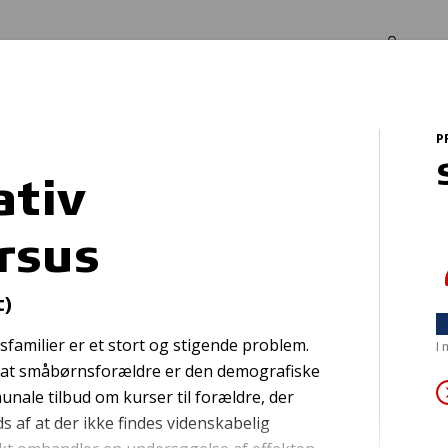
Log in
Om os
P
ursus
tiv
rsus
Svømmeveste
t)
sfamilier er et stort og stigende problem.
I
, at småbørnsforældre er den demografiske
nale tilbud om kurser til forældre, der
s af at der ikke findes videnskabelig