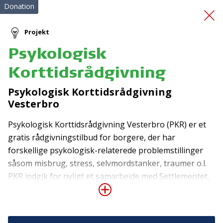
Donation
Projekt
Psykologisk
Fat om livet
Korttidsrådgivning
Psykologisk Korttidsrådgivning
Vesterbro
Psykologisk Korttidsrådgivning Vesterbro (PKR) er et
gratis rådgivningstilbud for borgere, der har
forskellige psykologisk-relaterede problemstillinger
Tilmeld nyhedsbrev
såsom misbrug, stress, selvmordstanker, traumer o.l.
De seneste nyheder om TrygFondens og TryghedsGruppens
PKR indgik for nyligt et samarbejde med Settlementet,
aktiviteter direkte i din indbakke.
der er et kommunalt tilbud til socialt udsatte borgere i
København. PRK tilbyder rådgivningsforløb til
Tilmeld
Settlementets brugere, hvorigennem PRK kommer ud