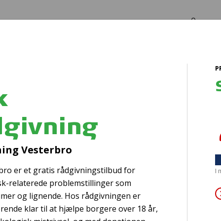
Log in
Om os
P
vning
k
dgivning
Skolen for alle
ning Vesterbro
ro er et gratis rådgivningstilbud for
I
sk-relaterede problemstillinger som
umer og lignende. Hos rådgivningen er
rende klar til at hjælpe borgere over 18 år,