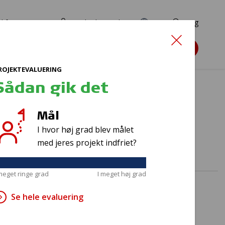
d for ansøgere
TryghedsPortalen
EN
Søg
Søg støtte
ROJEKTEVALUERING
Sådan gik det
Mål
I hvor høj grad blev målet
med jeres projekt indfriet?
 meget ringe grad
I meget høj grad
Se hele evaluering