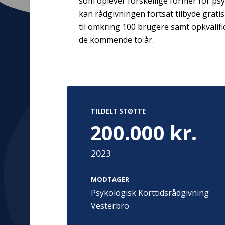
som oplever forskellige former for ps
kan rådgivningen fortsat tilbyde grat
til omkring 100 brugere samt opkvalific
de kommende to år.
Kontakt
Adress
Hummeltoft
TrygFonden
2830 Virum
T:
45 26 08 00
Denmark
TILDELT STØTTE
info@trygfonden.dk
Vis vej herti
200.000 kr.
TryghedsGruppen
T:
45 26 08 26
2023
info@tryghedsgruppen.dk
MODTAGER
Psykologisk Korttidsrådgivning
Fakturering
Vesterbro
Kontakt os