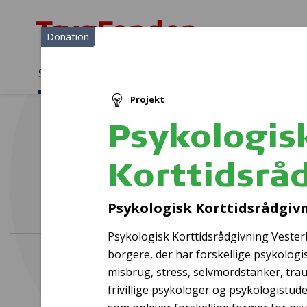
Donation
Sådan støtter vi
Medlemmer
Viden
Projekt
Sådan støtter vi
Forside
...
Projekter og donationer
Psykologisk Korttidsrådgi
Psykologis
Korttidsrå
Psykologisk Korttidsrådgiv
Psykologisk Korttidsrådgivning Vesterb
borgere, der har forskellige psykologi
misbrug, stress, selvmordstanker, tra
frivillige psykologer og psykologistude