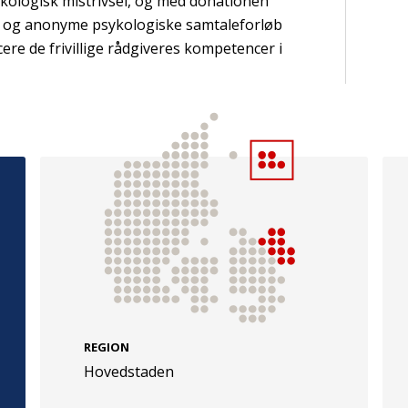
ykologisk mistrivsel, og med donationen
is og anonyme psykologiske samtaleforløb
ere de frivillige rådgiveres kompetencer i
e
Følg os
evej 49
TryghedsGruppen
Facebook
LinkedIn
l
TrygFonden
Facebook
LinkedIn
REGION
Hovedstaden