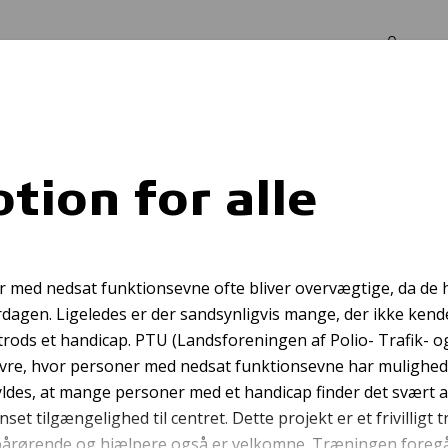
Log in
Om os
otion for alle
oreningslivredde
ner med nedsat funktionsevne ofte bliver overvægtige, da de
erdagen. Ligeledes er der sandsynligvis mange, der ikke ke
trods et handicap. PTU (Landsforeningen af Polio- Trafik- o
ovre, hvor personer med nedsat funktionsevne har mulighed 
yldes, at mange personer med et handicap finder det svært a
 tilgængelighed til centret. Dette projekt er et frivilligt t
 pårørende og hjælpere også er velkomne. Træningen foregå