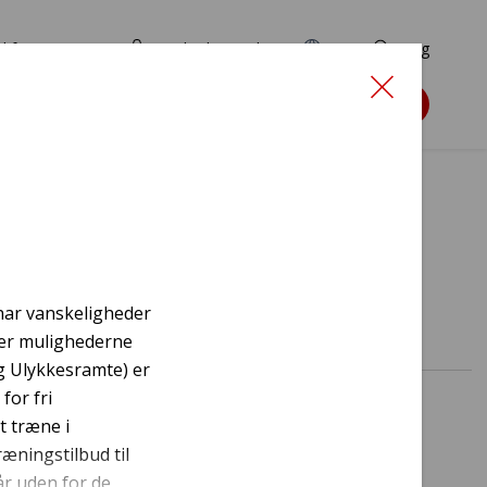
d for ansøgere
TryghedsPortalen
EN
Søg
Søg støtte
re
 har vanskeligheder
nder mulighederne
g Ulykkesramte) er
for fri
t træne i
ræningstilbud til
r uden for de