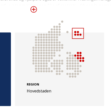
eraf varetages træningen ikke af centrets uddannede perso
e
Følg os
evej 49
TryghedsGruppen
Facebook
LinkedIn
l
TrygFonden
REGION
Hovedstaden
Facebook
LinkedIn