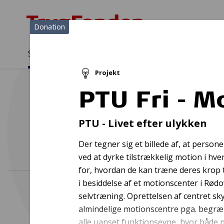
Donation
Sådan støtter vi
Medlemmer
Viden
Projekt
Sådan støtter vi
Forside
...
Projekter og donationer
PTU Fri - Motion for alle
PTU Fri - M
F
PTU - Livet efter ulykken
Der tegner sig et billede af, at perso
ved at dyrke tilstrækkelig motion i hv
for, hvordan de kan træne deres krop 
i besiddelse af et motionscenter i Rød
selvtræning. Oprettelsen af centret sk
almindelige motionscentre pga. begrænset
alle uanset funktionsevne, hvor både