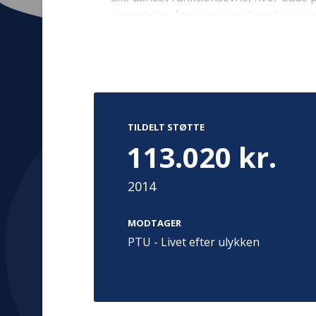
almindelige åbningstider. Som følge h
frivillige instruktører.
Kontakt
Adress
Hummeltoft
TrygFonden
TILDELT STØTTE
2830 Virum
T:
45 26 08 00
113.020 kr.
Denmark
info@trygfonden.dk
Vis vej herti
2014
TryghedsGruppen
T:
45 26 08 26
MODTAGER
info@tryghedsgruppen.dk
PTU - Livet efter ulykken
Fakturering
Kontakt os