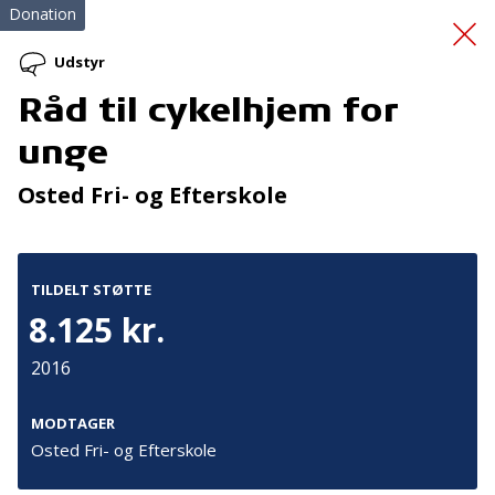
Donation
Udstyr
Råd til cykelhjem for
Familiecampingferie
unge
2026
Osted Fri- og Efterskole
TILDELT STØTTE
8.125 kr.
2016
Tilmeld nyhedsbrev
De seneste nyheder om TrygFondens og TryghedsGruppens
MODTAGER
aktiviteter direkte i din indbakke.
Osted Fri- og Efterskole