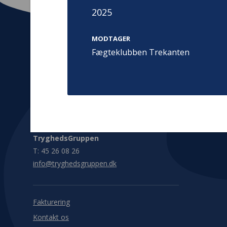
2025
MODTAGER
Fægteklubben Trekanten
Kontakt
Adress
Hummeltoft
TrygFonden
2830 Virum
T:
45 26 08 00
Denmark
info@trygfonden.dk
Vis vej herti
TryghedsGruppen
T:
45 26 08 26
info@tryghedsgruppen.dk
Fakturering
Kontakt os