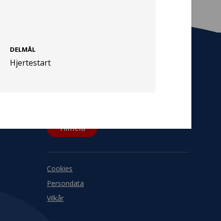
DELMÅL
Hjertestart
Tilmeld nyhedsbrev
De seneste nyheder om TrygFondens og
TryghedsGruppens aktiviteter direkte i din
indbakke.
Tilmeld
Cookies
Persondata
Vilkår