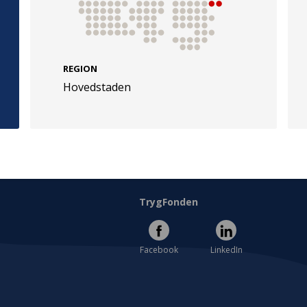
REGION
Hovedstaden
e
Følg os
evej 49
TryghedsGruppen
Facebook
LinkedIn
l
TrygFonden
Facebook
LinkedIn