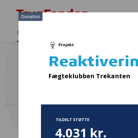
Donation
Sådan støtter vi
Medlemmer
Viden
Projekt
Sådan støtter vi
Forside
...
Projekter og donationer
Reaktivering af hjertestar
Reaktiverin
Gadekø
Fægteklubben Trekanten
TILDELT STØTTE
4.031 kr.