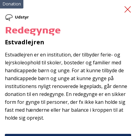
Donation
Udstyr
Redegynge
Redningsveste
Estvadlejren
Estvadlejren er en institution, der tilbyder ferie- og
lejrskoleophold til skoler, bosteder og familier med
handicappede børn og unge. For at kunne tilbyde de
handicappede børn og unge at kunne gynge på
institutionens nyligt renoverede legeplads, går denne
Tilmeld nyhedsbrev
donation til en redegynge. En redegynge er en sikker
form for gynge til personer, der fx ikke kan holde sig
De seneste nyheder om TrygFondens og TryghedsGruppens
fast med hænderne eller har balance i kroppen til at
aktiviteter direkte i din indbakke.
holde sig oprejst.
Tilmeld