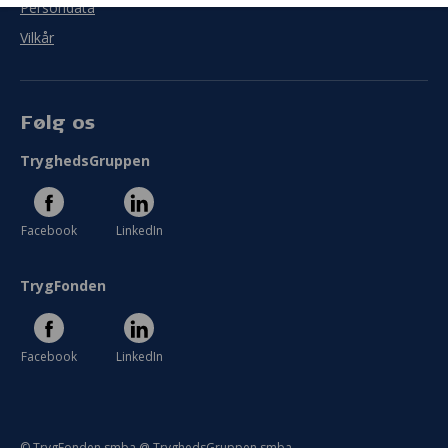
Persondata
Vilkår
Følg os
TryghedsGruppen
Facebook
LinkedIn
TrygFonden
Facebook
LinkedIn
© TrygFonden smba @ TryghedsGruppen smba.