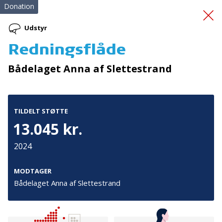
Donation
Udstyr
Redningsflåde
Brandkadetter i
Bådelaget Anna af Slettestrand
Odsherred
TILDELT STØTTE
13.045 kr.
2024
Tilmeld nyhedsbrev
MODTAGER
Bådelaget Anna af Slettestrand
De seneste nyheder om TrygFondens og TryghedsGruppens
aktiviteter direkte i din indbakke.