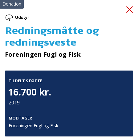
Donation
Udstyr
Redningsmåtte og
Udvikling
redningsveste
Beredskabsdrone
Foreningen Fugl og Fisk
TILDELT STØTTE
16.700 kr.
2019
Tilmeld nyhedsbrev
De seneste nyheder om TrygFondens og TryghedsGruppens
MODTAGER
aktiviteter direkte i din indbakke.
Foreningen Fugl og Fisk