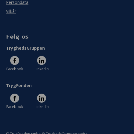
Persondata
Vilkår
Følg os
TryghedsGruppen
Facebook
LinkedIn
TrygFonden
Facebook
LinkedIn
© TrygFonden smba @ TryghedsGruppen smba.