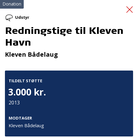
Donation
Udstyr
Redningstige til Kleven
indkøb af redningsveste
Havn
Kleven Bådelaug
TILDELT STØTTE
3.000 kr.
Tilmeld nyhedsbrev
2013
De seneste nyheder om TrygFondens og TryghedsGruppens
aktiviteter direkte i din indbakke.
MODTAGER
Kleven Bådelaug
Tilmeld