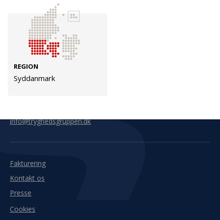
Kontakt
Adresse
Hummeltoftevej 49
TrygFonden
2830 Virum
T:
45 26 08 00
REGION
Denmark
info@trygfonden.dk
Syddanmark
Vis vej hertil
TryghedsGruppen
T:
45 26 08 26
info@tryghedsgruppen.dk
Fakturering
Kontakt os
Presse
Cookies