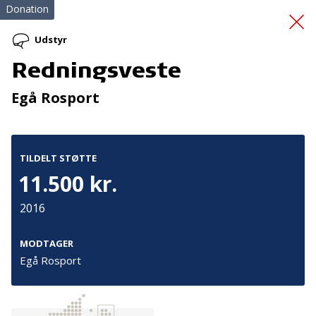
Donation
Udstyr
Redningsveste
Støtte til motionlokale
Egå Rosport
TILDELT STØTTE
11.500 kr.
2016
Tilmeld nyhedsbrev
De seneste nyheder om TrygFondens og TryghedsGruppens
MODTAGER
aktiviteter direkte i din indbakke.
Egå Rosport
Tilmeld