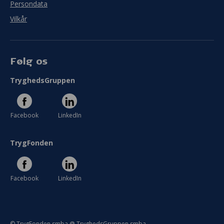
Persondata
Vilkår
Følg os
TryghedsGruppen
Facebook
LinkedIn
TrygFonden
Facebook
LinkedIn
© TrygFonden smba @ TryghedsGruppen smba.