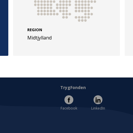
REGION
Midtjylland
e
Følg os
evej 49
TryghedsGruppen
Facebook
LinkedIn
l
TrygFonden
Facebook
LinkedIn