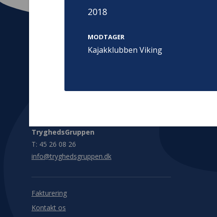
2018
MODTAGER
Kajakklubben Viking
Kontakt
Adress
Hummeltoft
TrygFonden
2830 Virum
T:
45 26 08 00
Denmark
info@trygfonden.dk
Vis vej herti
TryghedsGruppen
T:
45 26 08 26
info@tryghedsgruppen.dk
Fakturering
Kontakt os