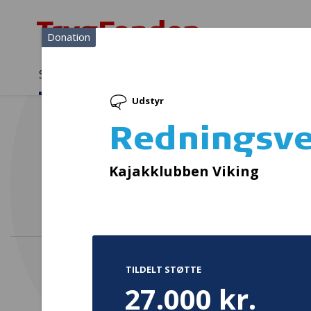
Donation
Sådan støtter vi
Medlemmer
Viden
Udstyr
Sådan støtter vi
Forside
...
Projekter og donationer
Redningsveste
Redningsve
Kajakklubben Viking
TILDELT STØTTE
27.000 kr.