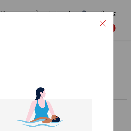
d for ansøgere
TryghedsPortalen
EN
Søg
Søg støtte
s