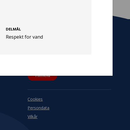
DELMÅL
Respekt for vand
Tilmeld nyhedsbrev
De seneste nyheder om TrygFondens og
TryghedsGruppens aktiviteter direkte i din
indbakke.
Tilmeld
Cookies
Persondata
Vilkår