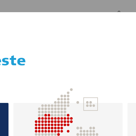
Log in
Om os
ste
Førstehjælpskursu