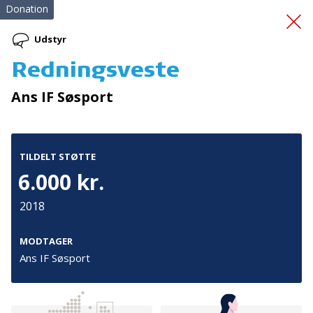
Donation
Udstyr
Redningsveste
Fremtidens krisecenter
Ans IF Søsport
TILDELT STØTTE
6.000 kr.
2018
Tilmeld nyhedsbrev
De seneste nyheder om TrygFondens og TryghedsGruppens
MODTAGER
aktiviteter direkte i din indbakke.
Ans IF Søsport
Tilmeld