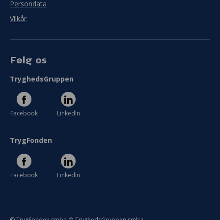
Persondata
Vilkår
Følg os
TryghedsGruppen
Facebook
LinkedIn
TrygFonden
Facebook
LinkedIn
© TrygFonden smba @ TryghedsGruppen smba.