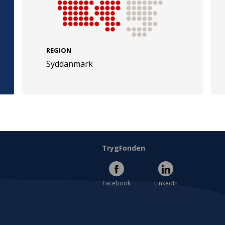
REGION
Syddanmark
e
Følg os
evej 49
TryghedsGruppen
Facebook
LinkedIn
l
TrygFonden
Facebook
LinkedIn