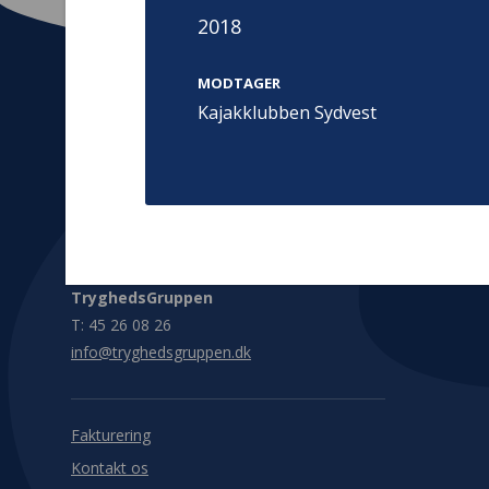
2018
MODTAGER
Kajakklubben Sydvest
Kontakt
Adress
Hummeltoft
TrygFonden
2830 Virum
T:
45 26 08 00
Denmark
info@trygfonden.dk
Vis vej herti
TryghedsGruppen
T:
45 26 08 26
info@tryghedsgruppen.dk
Fakturering
Kontakt os