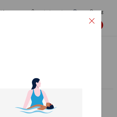
d for ansøgere
TryghedsPortalen
EN
Søg
Søg støtte