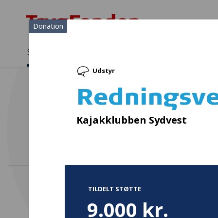
Donation
Sådan støtter vi
Medlemmer
Viden
Udstyr
Sådan støtter vi
Forside
...
Projekter og donationer
Redningsveste
Redningsve
Kajakklubben Sydvest
TILDELT STØTTE
9.000 kr.