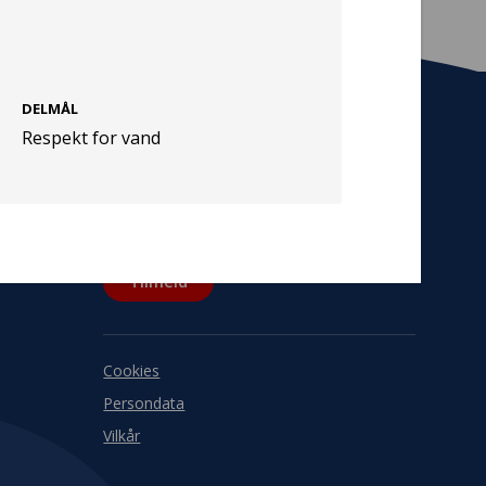
DELMÅL
Respekt for vand
Tilmeld nyhedsbrev
De seneste nyheder om TrygFondens og
TryghedsGruppens aktiviteter direkte i din
indbakke.
Tilmeld
Cookies
Persondata
Vilkår