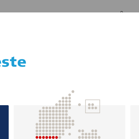
Log in
Om os
ste
Redningsveste