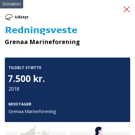
Donation
Udstyr
Redningsveste
Fælles Fokus Giver
Grenaa Marineforening
Fremgang 2
TILDELT STØTTE
7.500 kr.
2018
Tilmeld nyhedsbrev
MODTAGER
Grenaa Marineforening
De seneste nyheder om TrygFondens og TryghedsGruppens
aktiviteter direkte i din indbakke.