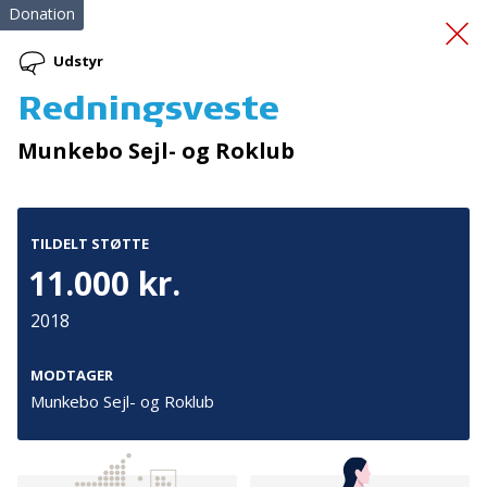
Donation
Udstyr
Redningsveste
Bustur til Sprogø
Munkebo Sejl- og Roklub
TILDELT STØTTE
11.000 kr.
2018
Tilmeld nyhedsbrev
De seneste nyheder om TrygFondens og TryghedsGruppens
MODTAGER
aktiviteter direkte i din indbakke.
Munkebo Sejl- og Roklub
Tilmeld