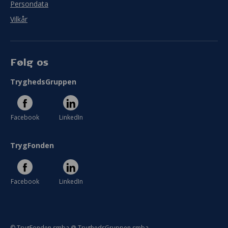
Persondata
Vilkår
Følg os
TryghedsGruppen
Facebook
LinkedIn
TrygFonden
Facebook
LinkedIn
© TrygFonden smba @ TryghedsGruppen smba.