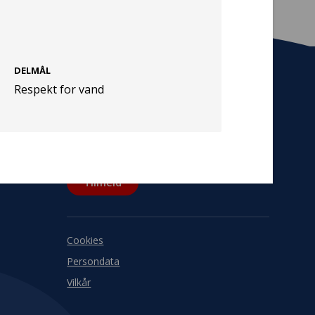
DELMÅL
Respekt for vand
Tilmeld nyhedsbrev
De seneste nyheder om TrygFondens og
TryghedsGruppens aktiviteter direkte i din
indbakke.
Tilmeld
Cookies
Persondata
Vilkår