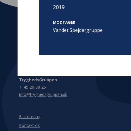
2019
MODTAGER
Vandet Spejdergruppe
Kontakt
Adress
Hummeltoft
TrygFonden
2830 Virum
T:
45 26 08 00
Denmark
info@trygfonden.dk
Vis vej herti
TryghedsGruppen
T:
45 26 08 26
info@tryghedsgruppen.dk
Fakturering
Kontakt os