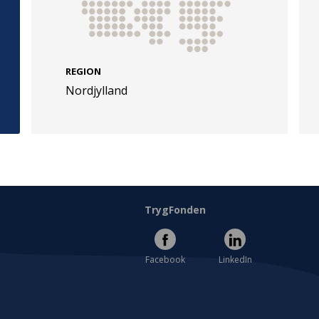
REGION
Nordjylland
e
Følg os
evej 49
TryghedsGruppen
Facebook
LinkedIn
l
TrygFonden
Facebook
LinkedIn