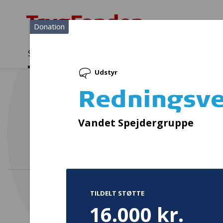
Donation
Sådan støtter vi
Medlemmer
Viden
Udstyr
Sådan støtter vi
Forside
...
Projekter og donationer
Redningsveste
Redningsve
Vandet Spejdergruppe
TILDELT STØTTE
16.000 kr.