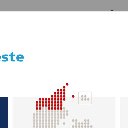
Log in
Om os
ste
Førstehjælpskursu