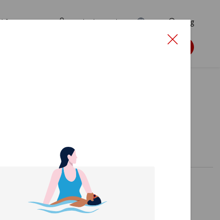
d for ansøgere
TryghedsPortalen
EN
Søg
Søg støtte
s