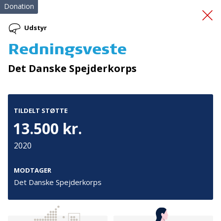
Donation
Udstyr
Redningsveste
En tryg overgang -
Det Danske Spejderkorps
onboarding
TILDELT STØTTE
13.500 kr.
2020
Tilmeld nyhedsbrev
MODTAGER
Det Danske Spejderkorps
De seneste nyheder om TrygFondens og TryghedsGruppens
aktiviteter direkte i din indbakke.