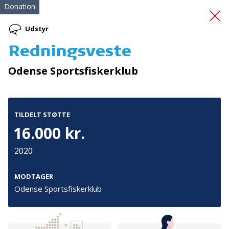
Donation
Udstyr
Redningsveste
Førstehjælp for frivillige
Odense Sportsfiskerklub
TILDELT STØTTE
16.000 kr.
2020
Tilmeld nyhedsbrev
De seneste nyheder om TrygFondens og TryghedsGruppens
MODTAGER
aktiviteter direkte i din indbakke.
Odense Sportsfiskerklub
Tilmeld