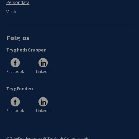
Persondata
Vilkår
Følg os
TryghedsGruppen
Facebook
LinkedIn
TrygFonden
Facebook
LinkedIn
© TrygFonden smba @ TryghedsGruppen smba.