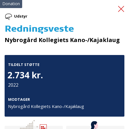
Donation
Udstyr
Redningsveste
Studiestøtte til indsatte
Nybrogård Kollegiets Kano-/Kajaklaug
TILDELT STØTTE
2.734 kr.
2022
Tilmeld nyhedsbrev
De seneste nyheder om TrygFondens og TryghedsGruppens
MODTAGER
aktiviteter direkte i din indbakke.
Nybrogård Kollegiets Kano-/Kajaklaug
Tilmeld