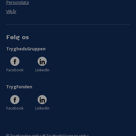
Persondata
Vilkår
Følg os
TryghedsGruppen
Facebook
LinkedIn
TrygFonden
Facebook
LinkedIn
© TrygFonden smba @ TryghedsGruppen smba.