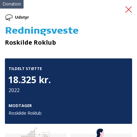
Donation
Udstyr
Redningsveste
Fælles Fokus Giver
Roskilde Roklub
Fremgang 2
TILDELT STØTTE
18.325 kr.
2022
Tilmeld nyhedsbrev
MODTAGER
Roskilde Roklub
De seneste nyheder om TrygFondens og TryghedsGruppens
aktiviteter direkte i din indbakke.