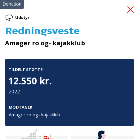
Donation
Udstyr
Redningsveste
Vores Sunde Hverdag
Amager ro og- kajakklub
TILDELT STØTTE
12.550 kr.
2022
Tilmeld nyhedsbrev
De seneste nyheder om TrygFondens og TryghedsGruppens
MODTAGER
aktiviteter direkte i din indbakke.
Amager ro og- kajakklub
Tilmeld