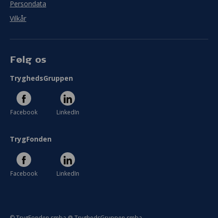
Persondata
Vilkår
Følg os
TryghedsGruppen
Facebook
LinkedIn
TrygFonden
Facebook
LinkedIn
© TrygFonden smba @ TryghedsGruppen smba.