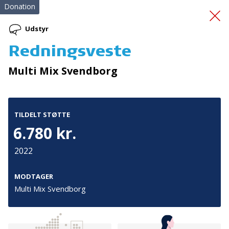
Donation
Udstyr
Redningsveste
Samtale/netværksgrupp
Multi Mix Svendborg
er.
TILDELT STØTTE
6.780 kr.
2022
Tilmeld nyhedsbrev
MODTAGER
Multi Mix Svendborg
De seneste nyheder om TrygFondens og TryghedsGruppens
aktiviteter direkte i din indbakke.