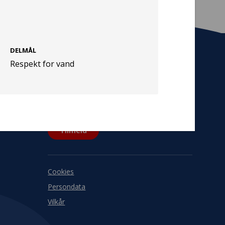
DELMÅL
Respekt for vand
Tilmeld nyhedsbrev
De seneste nyheder om TrygFondens og
TryghedsGruppens aktiviteter direkte i din
indbakke.
Tilmeld
Cookies
Persondata
Vilkår