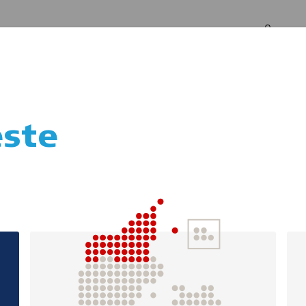
Log in
Om os
ste
af skab/stander ti