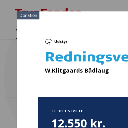
Donation
Sådan støtter vi
Medlemmer
Viden
Udstyr
Sådan støtter vi
Forside
...
Projekter og donationer
Redningsveste
Redningsve
Køb 
W.Klitgaards Bådlaug
TILDELT STØTTE
12.550 kr.