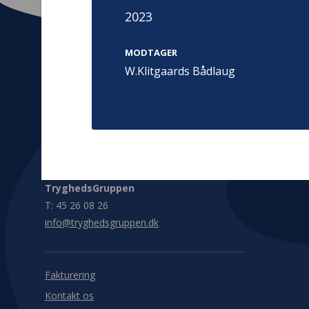
2023
MODTAGER
W.Klitgaards Bådlaug
Kontakt
Adress
Hummeltoft
TrygFonden
2830 Virum
T:
45 26 08 00
Denmark
info@trygfonden.dk
Vis vej herti
TryghedsGruppen
T:
45 26 08 26
info@tryghedsgruppen.dk
Fakturering
Kontakt os