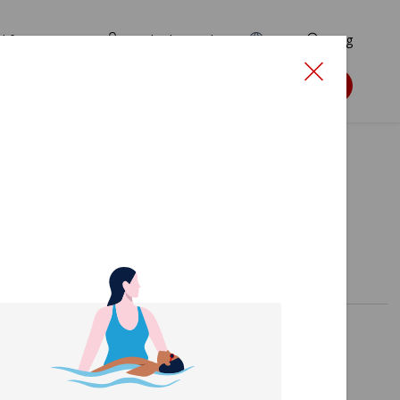
d for ansøgere
TryghedsPortalen
EN
Søg
Søg støtte
l ude