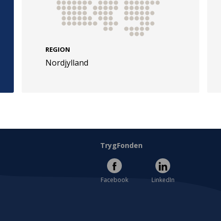
REGION
Nordjylland
e
Følg os
evej 49
TryghedsGruppen
Facebook
LinkedIn
l
TrygFonden
Facebook
LinkedIn