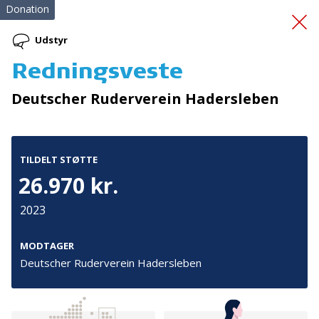
Donation
Udstyr
Redningsveste
Massagestol til PAM
Deutscher Ruderverein Hadersleben
TILDELT STØTTE
26.970 kr.
2023
Tilmeld nyhedsbrev
De seneste nyheder om TrygFondens og TryghedsGruppens
MODTAGER
aktiviteter direkte i din indbakke.
Deutscher Ruderverein Hadersleben
Tilmeld