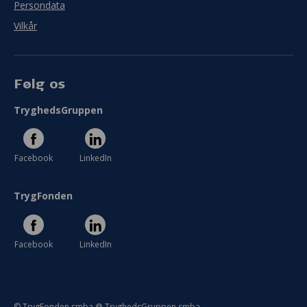
Persondata
Vilkår
Følg os
TryghedsGruppen
Facebook
LinkedIn
TrygFonden
Facebook
LinkedIn
© TrygFonden smba @ TryghedsGruppen smba.