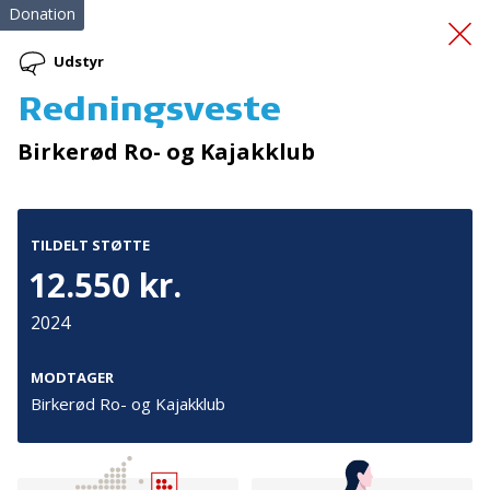
Donation
Udstyr
Redningsveste
Sproggaven
Birkerød Ro- og Kajakklub
TILDELT STØTTE
12.550 kr.
2024
Tilmeld nyhedsbrev
De seneste nyheder om TrygFondens og TryghedsGruppens
MODTAGER
aktiviteter direkte i din indbakke.
Birkerød Ro- og Kajakklub
Tilmeld