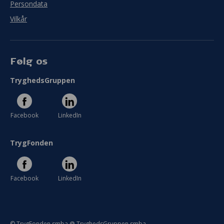
Persondata
Vilkår
Følg os
TryghedsGruppen
Facebook
LinkedIn
TrygFonden
Facebook
LinkedIn
© TrygFonden smba @ TryghedsGruppen smba.