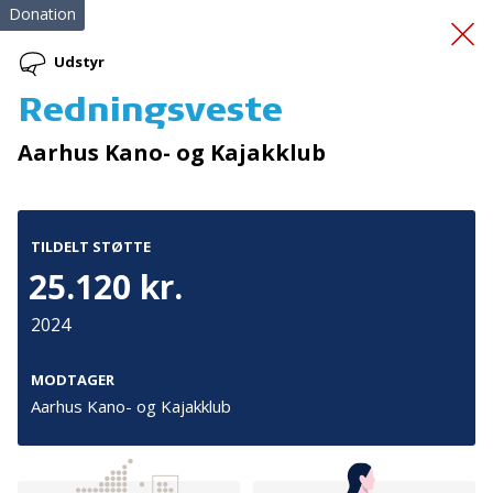
Donation
Udstyr
Redningsveste
Uddeling af sund
Aarhus Kano- og Kajakklub
overskudsmad
TILDELT STØTTE
25.120 kr.
2024
Tilmeld nyhedsbrev
MODTAGER
Aarhus Kano- og Kajakklub
De seneste nyheder om TrygFondens og TryghedsGruppens
aktiviteter direkte i din indbakke.