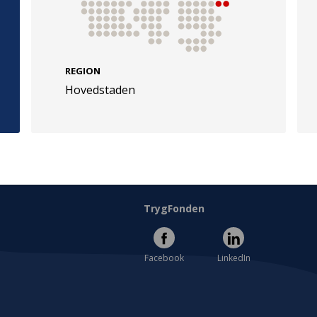
REGION
Hovedstaden
e
Følg os
evej 49
TryghedsGruppen
Facebook
LinkedIn
l
TrygFonden
Facebook
LinkedIn