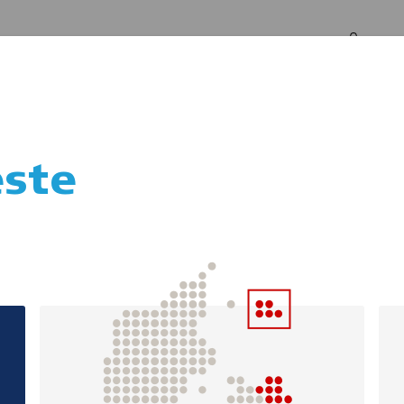
Log in
Om os
ste
ik for Intensiv Liv