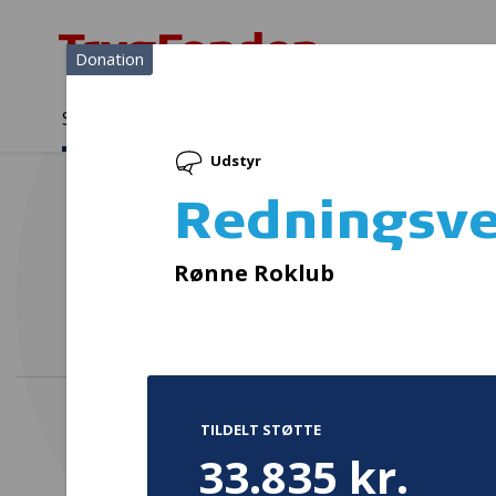
Donation
Sådan støtter vi
Medlemmer
Viden
Udstyr
Sådan støtter vi
Forside
...
Projekter og donationer
Redningsveste
Redningsve
Klin
Rønne Roklub
TILDELT STØTTE
33.835 kr.