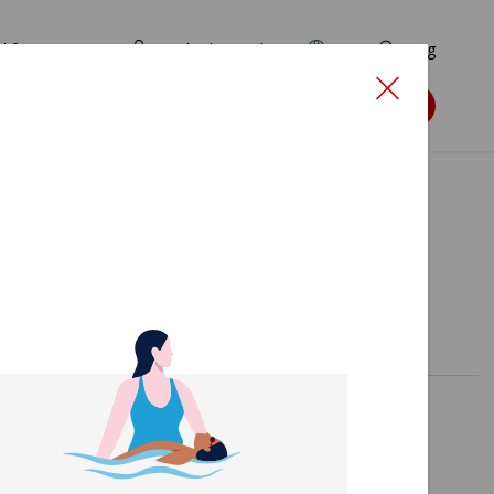
d for ansøgere
TryghedsPortalen
EN
Søg
Søg støtte
sstil