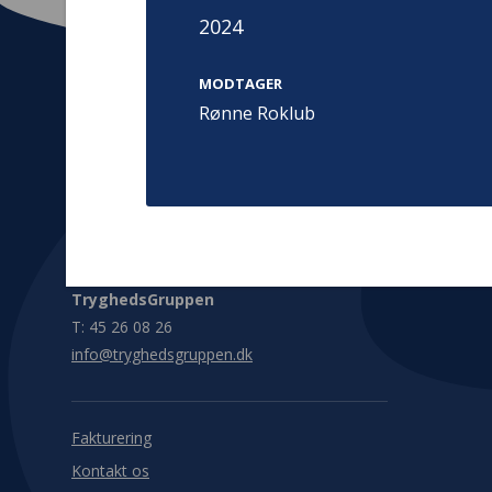
2024
MODTAGER
Rønne Roklub
Kontakt
Adress
Hummeltoft
TrygFonden
2830 Virum
T:
45 26 08 00
Denmark
info@trygfonden.dk
Vis vej herti
TryghedsGruppen
T:
45 26 08 26
info@tryghedsgruppen.dk
Fakturering
Kontakt os