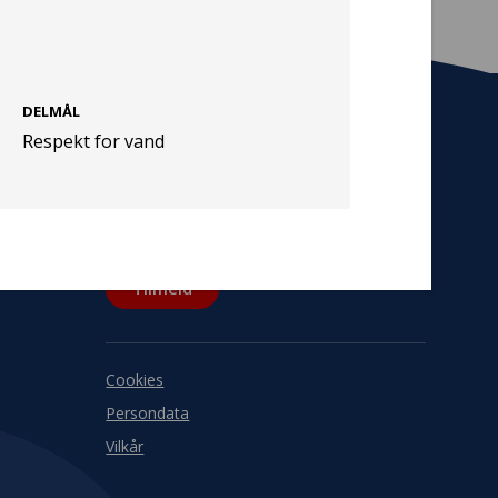
DELMÅL
Respekt for vand
Tilmeld nyhedsbrev
De seneste nyheder om TrygFondens og
TryghedsGruppens aktiviteter direkte i din
indbakke.
Tilmeld
Cookies
Persondata
Vilkår