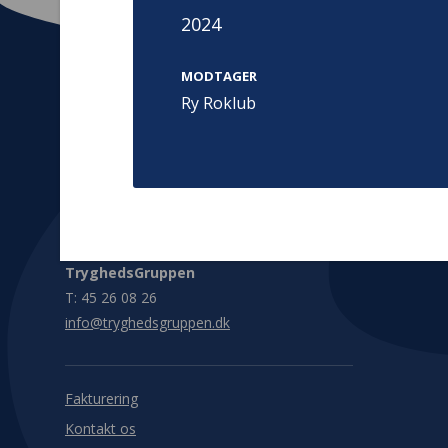
2024
MODTAGER
Ry Roklub
Kontakt
Adress
Hummeltoft
TrygFonden
2830 Virum
T:
45 26 08 00
Denmark
info@trygfonden.dk
Vis vej herti
TryghedsGruppen
T:
45 26 08 26
info@tryghedsgruppen.dk
Fakturering
Kontakt os