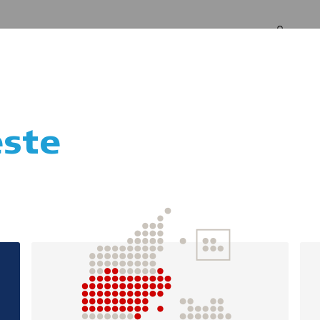
Log in
Om os
ste
ivering af hjertes