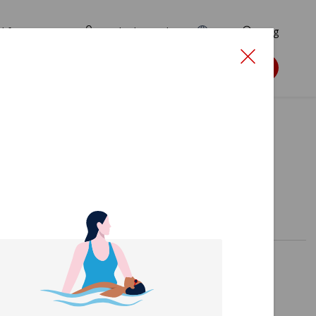
d for ansøgere
TryghedsPortalen
EN
Søg
Søg støtte
tarter