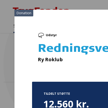
Donation
Sådan støtter vi
Medlemmer
Viden
Udstyr
Sådan støtter vi
Forside
...
Projekter og donationer
Redningsveste
Redningsve
Reakt
Ry Roklub
TILDELT STØTTE
12.560 kr.