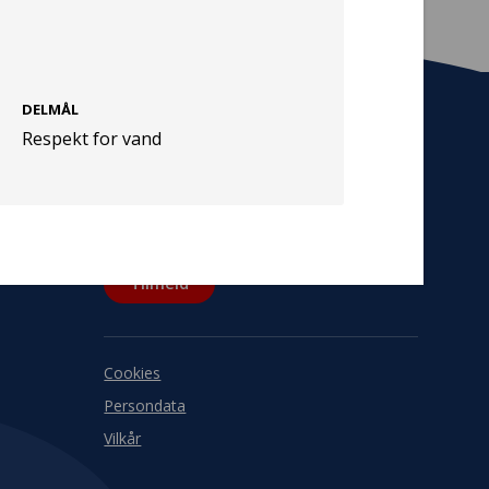
DELMÅL
Respekt for vand
Tilmeld nyhedsbrev
De seneste nyheder om TrygFondens og
TryghedsGruppens aktiviteter direkte i din
indbakke.
Tilmeld
Cookies
Persondata
Vilkår