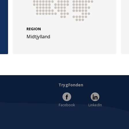
REGION
Midtjylland
e
Følg os
evej 49
TryghedsGruppen
Facebook
LinkedIn
l
TrygFonden
Facebook
LinkedIn