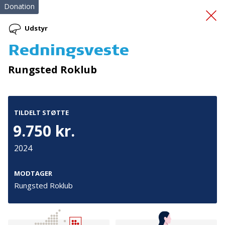
Donation
Udstyr
Redningsveste
Bedre kontakt til egen
Rungsted Roklub
krop
TILDELT STØTTE
9.750 kr.
2024
Tilmeld nyhedsbrev
MODTAGER
Rungsted Roklub
De seneste nyheder om TrygFondens og TryghedsGruppens
aktiviteter direkte i din indbakke.