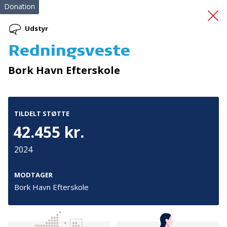
Donation
Udstyr
Redningsveste
indkøb af redningsveste
Bork Havn Efterskole
TILDELT STØTTE
42.455 kr.
2024
Tilmeld nyhedsbrev
De seneste nyheder om TrygFondens og TryghedsGruppens
MODTAGER
aktiviteter direkte i din indbakke.
Bork Havn Efterskole
Tilmeld