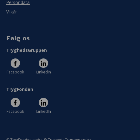
Persondata
Vilkår
Følg os
TryghedsGruppen
Facebook
LinkedIn
TrygFonden
Facebook
LinkedIn
© TrygFonden smba @ TryghedsGruppen smba.