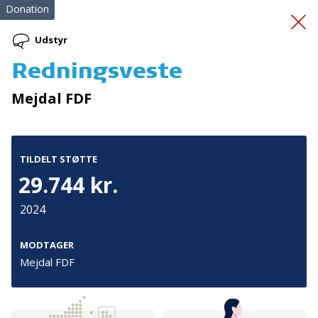
Donation
Udstyr
Redningsveste
legevenligt
Mejdal FDF
udendørsareal
TILDELT STØTTE
29.744 kr.
2024
Tilmeld nyhedsbrev
MODTAGER
Mejdal FDF
De seneste nyheder om TrygFondens og TryghedsGruppens
aktiviteter direkte i din indbakke.