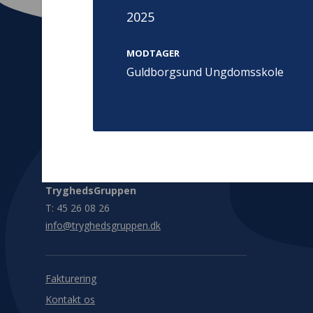
2025
MODTAGER
Guldborgsund Ungdomsskole
Kontakt
Adress
Hummeltoft
TrygFonden
2830 Virum
T:
45 26 08 00
Denmark
info@trygfonden.dk
Vis vej herti
TryghedsGruppen
T:
45 26 08 26
info@tryghedsgruppen.dk
Fakturering
Kontakt os