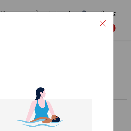
d for ansøgere
TryghedsPortalen
EN
Søg
Søg støtte