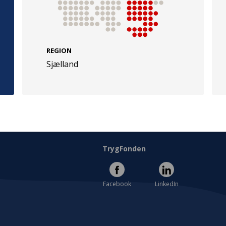
REGION
Sjælland
e
Følg os
evej 49
TryghedsGruppen
Facebook
LinkedIn
l
TrygFonden
Facebook
LinkedIn