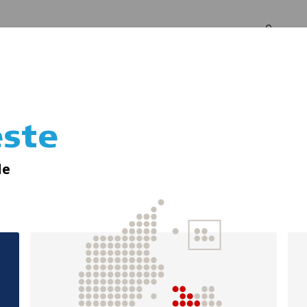
Log in
Om os
ste
Redningsveste
le