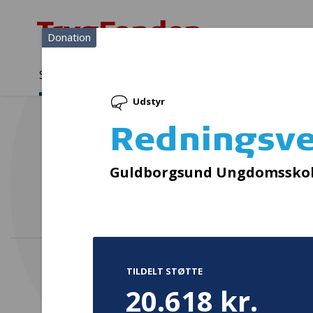
Donation
Sådan støtter vi
Medlemmer
Viden
Udstyr
Sådan støtter vi
Forside
...
Projekter og donationer
Redningsveste
Redningsve
Guldborgsund Ungdomssko
TILDELT STØTTE
20.618 kr.