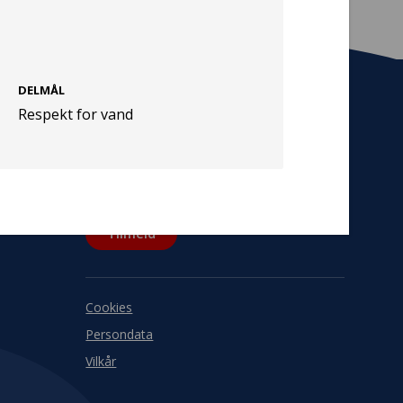
DELMÅL
Respekt for vand
Tilmeld nyhedsbrev
De seneste nyheder om TrygFondens og
TryghedsGruppens aktiviteter direkte i din
indbakke.
Tilmeld
Cookies
Persondata
Vilkår