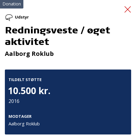
Donation
Udstyr
Redningsveste / øget
Bustur med kol-
aktivitet
patienter 2025
Aalborg Roklub
TILDELT STØTTE
10.500 kr.
2016
Tilmeld nyhedsbrev
De seneste nyheder om TrygFondens og TryghedsGruppens
MODTAGER
aktiviteter direkte i din indbakke.
Aalborg Roklub