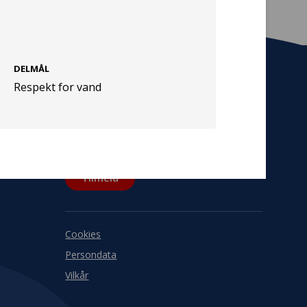
DELMÅL
Respekt for vand
Tilmeld nyhedsbrev
De seneste nyheder om TrygFondens og
TryghedsGruppens aktiviteter direkte i din
indbakke.
Tilmeld
Cookies
Persondata
Vilkår