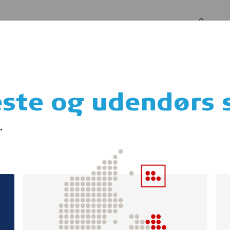
Log in
Om os
rs skab
ste og udendørs 
kelhjelmen redder 
.