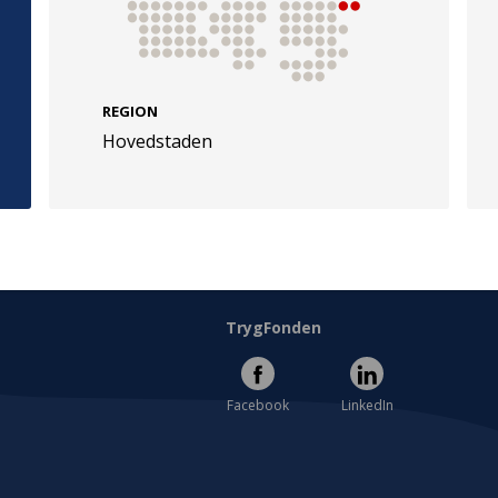
REGION
Hovedstaden
e
Følg os
evej 49
TryghedsGruppen
Facebook
LinkedIn
l
TrygFonden
Facebook
LinkedIn