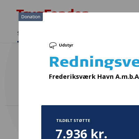
Donation
Sådan støtter vi
Medlemmer
Viden
Udstyr
Sådan støtter vi
Forside
...
Projekter og donationer
Redningsveste og udendø
Redningsve
Cy
Frederiksværk Havn A.m.b.A
TILDELT STØTTE
7.936 kr.