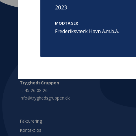
2023
MODTAGER
Frederiksværk Havn A.m.b.A.
Kontakt
Adress
Hummeltoft
TrygFonden
2830 Virum
T:
45 26 08 00
Denmark
info@trygfonden.dk
Vis vej herti
TryghedsGruppen
T:
45 26 08 26
info@tryghedsgruppen.dk
Fakturering
Kontakt os