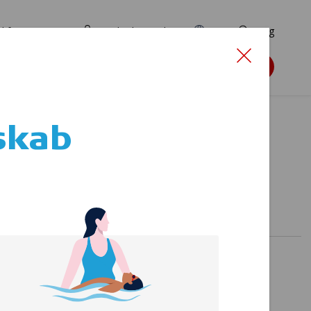
d for ansøgere
TryghedsPortalen
EN
Søg
Søg støtte
skab
liv