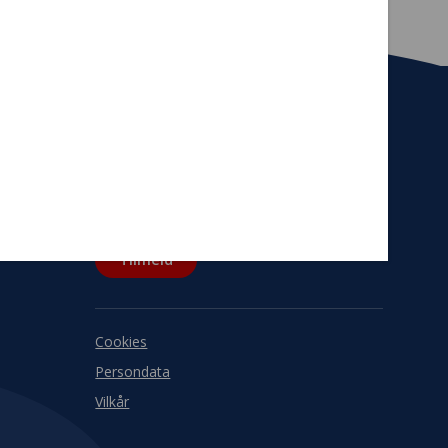
Tilmeld nyhedsbrev
De seneste nyheder om TrygFondens og
TryghedsGruppens aktiviteter direkte i din
indbakke.
Tilmeld
Cookies
Persondata
Vilkår