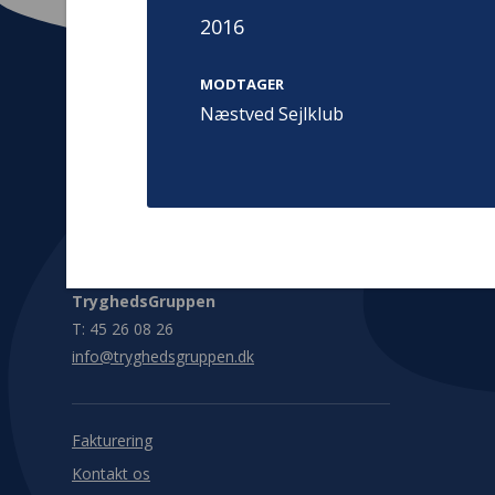
2016
MODTAGER
Næstved Sejlklub
Kontakt
Adress
Hummeltoft
TrygFonden
2830 Virum
T:
45 26 08 00
Denmark
info@trygfonden.dk
Vis vej herti
TryghedsGruppen
T:
45 26 08 26
info@tryghedsgruppen.dk
Fakturering
Kontakt os