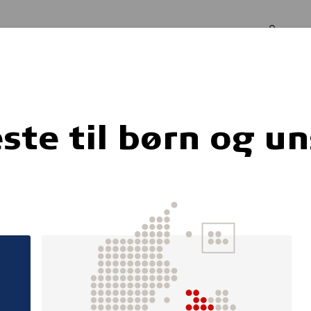
Log in
Om os
 unge
ste til børn og u
 for
parkinsonfam