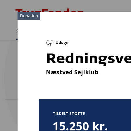
Donation
Sådan støtter vi
Medlemmer
Viden
Udstyr
Sådan støtter vi
Forside
...
Projekter og donationer
Redningsveste til børn og
Redningsve
Dans
Næstved Sejlklub
TILDELT STØTTE
15.250 kr.