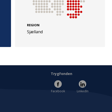
REGION
Sjælland
e
Følg os
evej 49
TryghedsGruppen
Facebook
LinkedIn
l
TrygFonden
Facebook
LinkedIn