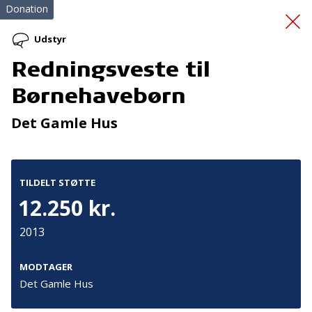
Donation
Udstyr
Redningsveste til
Redningsveste
Børnehavebørn
Det Gamle Hus
TILDELT STØTTE
12.250 kr.
Tilmeld nyhedsbrev
2013
De seneste nyheder om TrygFondens og TryghedsGruppens
aktiviteter direkte i din indbakke.
MODTAGER
Det Gamle Hus
Tilmeld