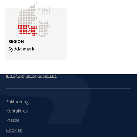
Kontakt
Adresse
Hummeltoftevej 49
TrygFonden
2830 Virum
T:
45 26 08 00
REGION
Denmark
info@trygfonden.dk
Syddanmark
Vis vej hertil
TryghedsGruppen
T:
45 26 08 26
info@tryghedsgruppen.dk
Fakturering
Kontakt os
Presse
Cookies