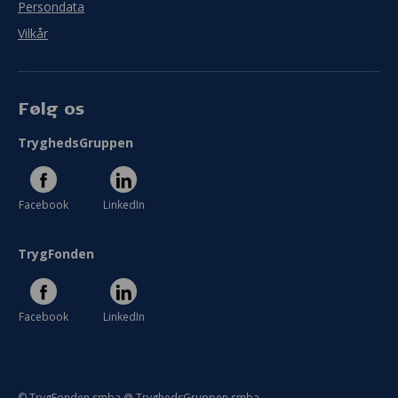
Persondata
Vilkår
Følg os
TryghedsGruppen
Facebook
LinkedIn
TrygFonden
Facebook
LinkedIn
© TrygFonden smba @ TryghedsGruppen smba.