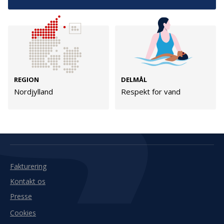
Kontakt
Adresse
Hummeltoftevej 49
TrygFonden
2830 Virum
T:
45 26 08 00
Denmark
info@trygfonden.dk
REGION
DELMÅL
Vis vej hertil
Nordjylland
Respekt for vand
TryghedsGruppen
T:
45 26 08 26
info@tryghedsgruppen.dk
Fakturering
Kontakt os
Presse
Cookies