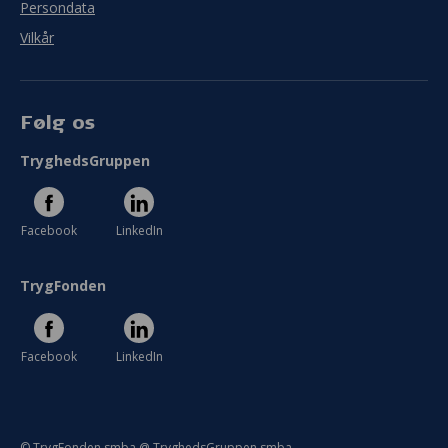
Persondata
Vilkår
Følg os
TryghedsGruppen
Facebook
LinkedIn
TrygFonden
Facebook
LinkedIn
© TrygFonden smba @ TryghedsGruppen smba.