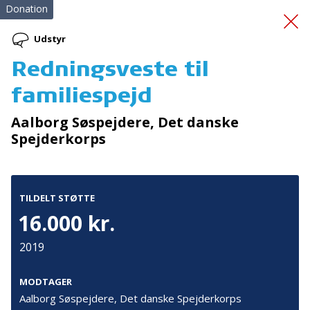
Donation
Udstyr
Redningsveste til
En snak for livet
familiespejd
Aalborg Søspejdere, Det danske
Spejderkorps
TILDELT STØTTE
Tilmeld nyhedsbrev
16.000 kr.
De seneste nyheder om TrygFondens og TryghedsGruppens
2019
aktiviteter direkte i din indbakke.
MODTAGER
Tilmeld
Aalborg Søspejdere, Det danske Spejderkorps